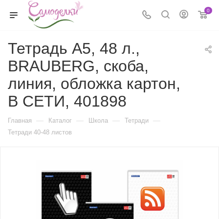
0
Тетрадь А5, 48 л.,
BRAUBERG, скоба,
линия, обложка картон,
В СЕТИ, 401898
—
—
—
—
Главная
Каталог
Школа
Тетради
Тетради 40-48 листов