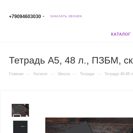
+79094603030
ЗАКАЗАТЬ ЗВОНОК
КАТАЛОГ
Тетрадь А5, 48 л., ПЗБМ, ск
—
—
—
—
Главная
Каталог
Школа
Тетради
Тетради 40-48 