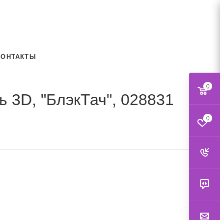
КОНТАКТЫ
0
ль 3D, "БлэкТач", 028831
0