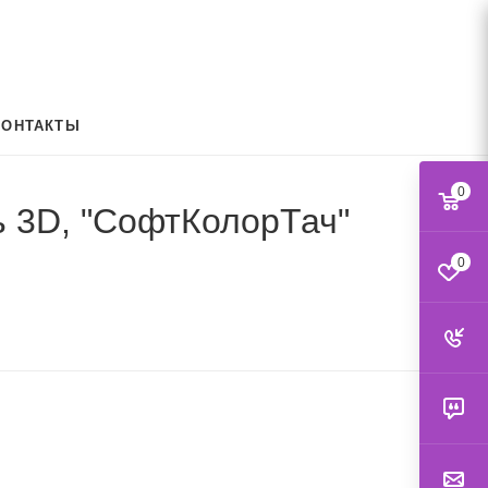
КОНТАКТЫ
0
ль 3D, "СофтКолорТач"
0