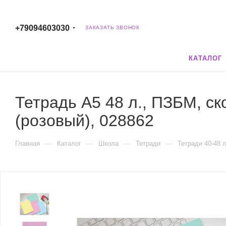
+79094603030
ЗАКАЗАТЬ ЗВОНОК
КАТАЛОГ
Тетрадь А5 48 л., ПЗБМ, ск
(розовый), 028862
—
—
—
—
Главная
Каталог
Школа
Тетради
Тетради 40-48 