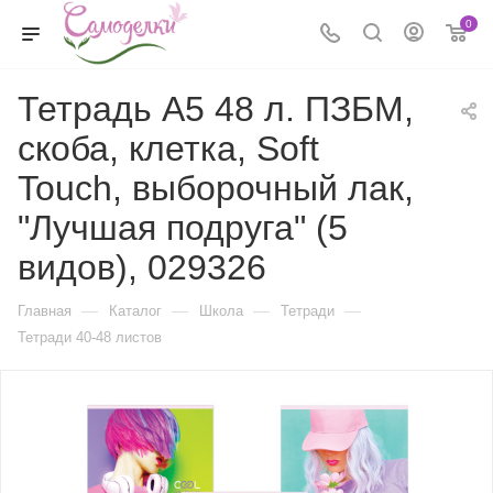
0
Тетрадь А5 48 л. ПЗБМ,
скоба, клетка, Soft
Touch, выборочный лак,
"Лучшая подруга" (5
видов), 029326
—
—
—
—
Главная
Каталог
Школа
Тетради
Тетради 40-48 листов