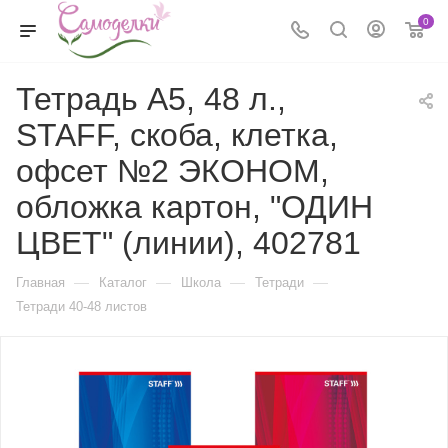
0
Тетрадь А5, 48 л.,
STAFF, скоба, клетка,
офсет №2 ЭКОНОМ,
обложка картон, "ОДИН
ЦВЕТ" (линии), 402781
—
—
—
—
Главная
Каталог
Школа
Тетради
Тетради 40-48 листов