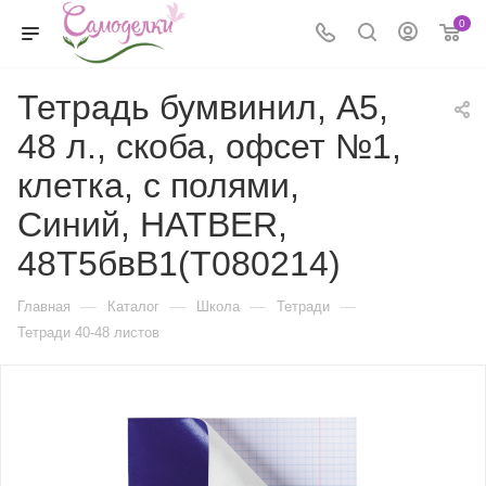
0
Тетрадь бумвинил, А5,
48 л., скоба, офсет №1,
клетка, с полями,
Синий, HATBER,
48Т5бвB1(T080214)
—
—
—
—
Главная
Каталог
Школа
Тетради
Тетради 40-48 листов