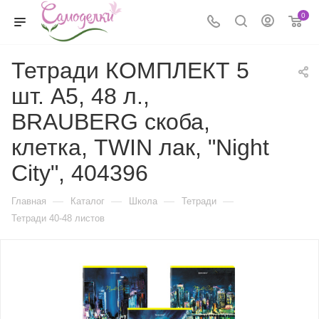
0
Тетради КОМПЛЕКТ 5
шт. А5, 48 л.,
BRAUBERG скоба,
клетка, TWIN лак, "Night
City", 404396
—
—
—
—
Главная
Каталог
Школа
Тетради
Тетради 40-48 листов