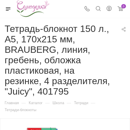
0
Тетрадь-блокнот 150 л.,
A5, 170x215 мм,
BRAUBERG, линия,
гребень, обложка
пластиковая, на
резинке, 4 разделителя,
"Juicy", 401795
—
—
—
—
Главная
Каталог
Школа
Тетради
Тетради-блокноты