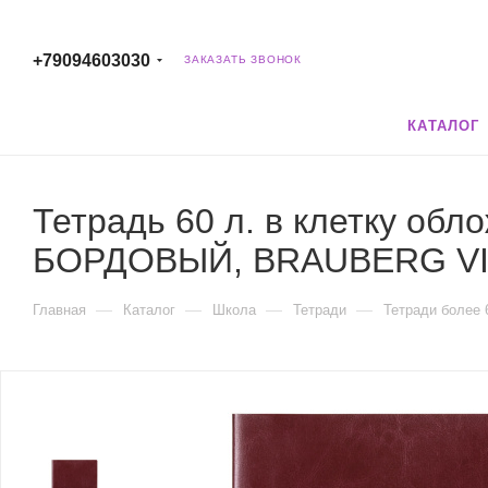
+79094603030
ЗАКАЗАТЬ ЗВОНОК
КАТАЛОГ
Тетрадь 60 л. в клетку обл
БОРДОВЫЙ, BRAUBERG VIV
—
—
—
—
Главная
Каталог
Школа
Тетради
Тетради более 