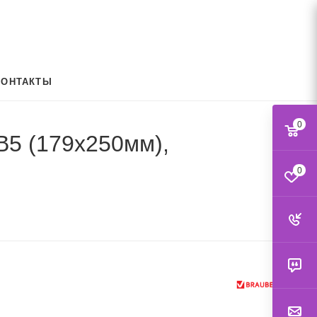
КОНТАКТЫ
0
 B5 (179х250мм),
0