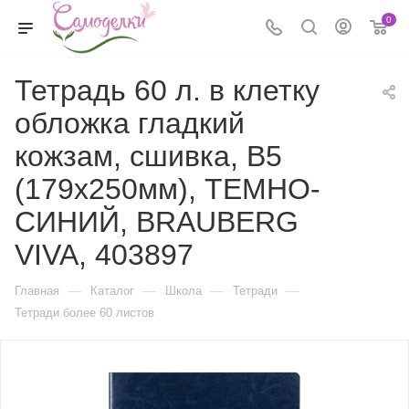
0
Тетрадь 60 л. в клетку
обложка гладкий
кожзам, сшивка, B5
(179х250мм), ТЕМНО-
СИНИЙ, BRAUBERG
VIVA, 403897
—
—
—
—
Главная
Каталог
Школа
Тетради
Тетради более 60 листов