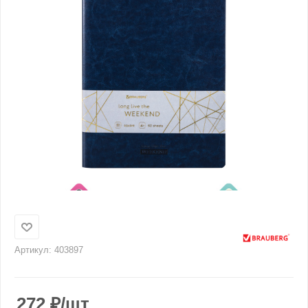
Артикул:
403897
272
₽
/шт