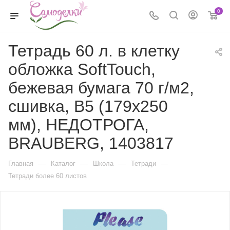
0
Тетрадь 60 л. в клетку
обложка SoftTouch,
бежевая бумага 70 г/м2,
сшивка, В5 (179х250
мм), НЕДОТРОГА,
BRAUBERG, 1403817
—
—
—
—
Главная
Каталог
Школа
Тетради
Тетради более 60 листов