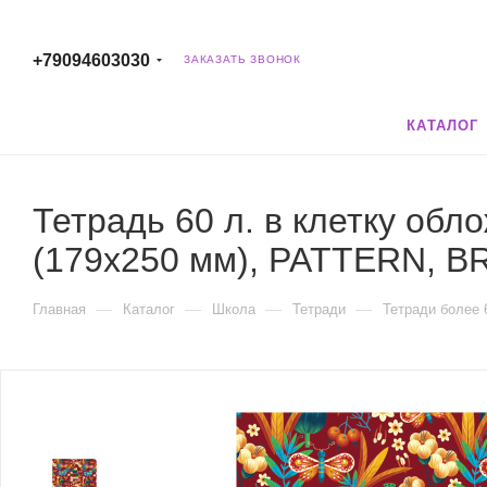
+79094603030
ЗАКАЗАТЬ ЗВОНОК
КАТАЛОГ
Тетрадь 60 л. в клетку обл
(179х250 мм), PATTERN, 
—
—
—
—
Главная
Каталог
Школа
Тетради
Тетради более 