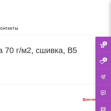
КОНТАКТЫ
0
а 70 г/м2, сшивка, В5
0