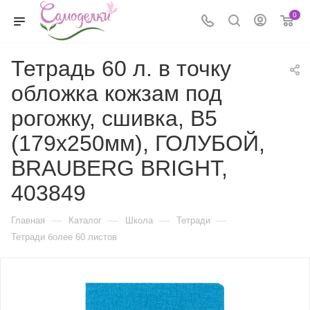
0
Тетрадь 60 л. в точку
обложка кожзам под
рогожку, сшивка, B5
(179х250мм), ГОЛУБОЙ,
BRAUBERG BRIGHT,
403849
—
—
—
—
Главная
Каталог
Школа
Тетради
Тетради более 60 листов