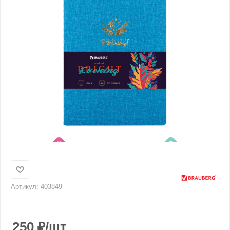
Артикул:
403849
250
₽
/шт