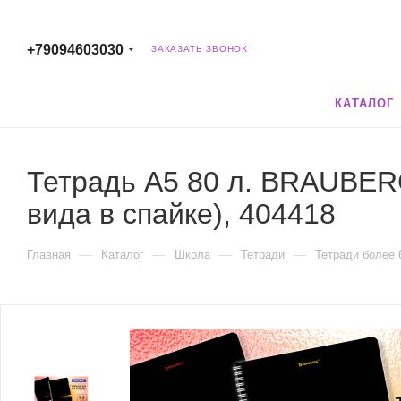
+79094603030
ЗАКАЗАТЬ ЗВОНОК
КАТАЛОГ
Тетрадь А5 80 л. BRAUBERG,
вида в спайке), 404418
—
—
—
—
Главная
Каталог
Школа
Тетради
Тетради более 