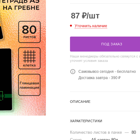
87
₽
/шт
Уточнить наличие
ПОД ЗАКАЗ
Наши менеджеры обязательно свяжутся с 
уточнят условия заказа
Самовывоз сегодня - бесплатно
Доставка завтра - 390 ₽
ОПИСАНИЕ
ХАРАКТЕРИСТИКИ
Количество листов в пачке
—
80
Серия
—
А5 картон 80л