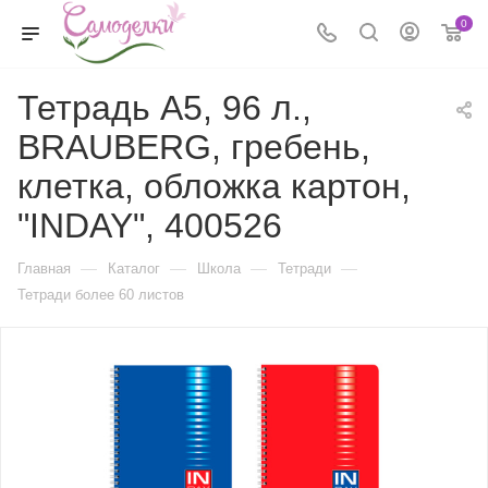
0
Тетрадь А5, 96 л.,
BRAUBERG, гребень,
клетка, обложка картон,
"INDAY", 400526
—
—
—
—
Главная
Каталог
Школа
Тетради
Тетради более 60 листов