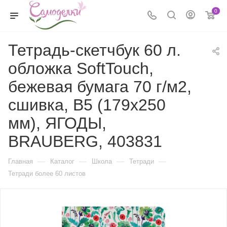
0
Тетрадь-скетчбук 60 л.
обложка SoftTouch,
бежевая бумага 70 г/м2,
сшивка, В5 (179х250
мм), ЯГОДЫ,
BRAUBERG, 403831
—
—
—
—
Главная
Каталог
Школа
Тетради
Тетради более 60 листов