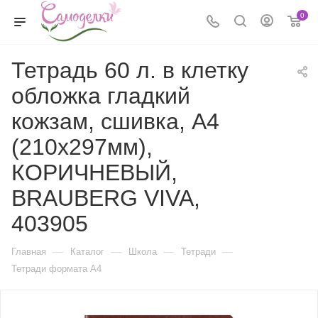
0
Тетрадь 60 л. в клетку
обложка гладкий
кожзам, сшивка, А4
(210х297мм),
КОРИЧНЕВЫЙ,
BRAUBERG VIVA,
403905
—
—
—
—
Главная
Каталог
Школа
Тетради
Тетради формата А4