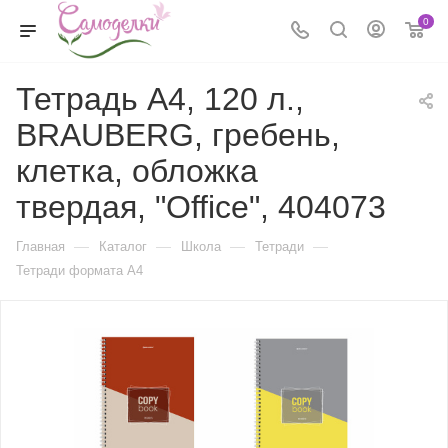
0
Тетрадь А4, 120 л.,
BRAUBERG, гребень,
клетка, обложка
твердая, "Office", 404073
—
—
—
—
Главная
Каталог
Школа
Тетради
Тетради формата А4