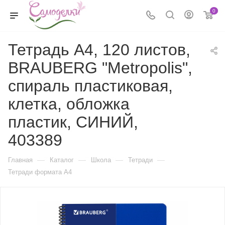
0
Тетрадь А4, 120 листов,
BRAUBERG "Metropolis",
спираль пластиковая,
клетка, обложка
пластик, СИНИЙ,
403389
—
—
—
—
Главная
Каталог
Школа
Тетради
Тетради формата А4