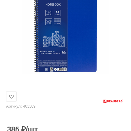
Артикул:
403389
385
₽
/шт