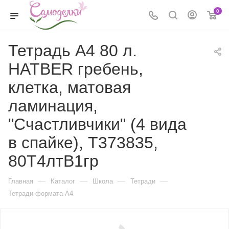
0
Тетрадь А4 80 л.
HATBER гребень,
клетка, матовая
ламинация,
"Счастливчики" (4 вида
в спайке), T373835,
80Т4лтВ1гр
—
—
—
—
Главная
Каталог
Школа
Тетради
Тетради формата А4