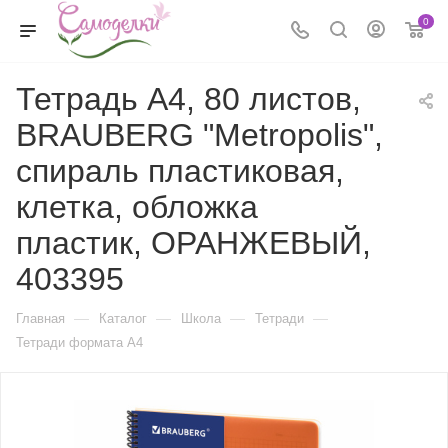
0
Тетрадь А4, 80 листов,
BRAUBERG "Metropolis",
спираль пластиковая,
клетка, обложка
пластик, ОРАНЖЕВЫЙ,
403395
—
—
—
—
Главная
Каталог
Школа
Тетради
Тетради формата А4