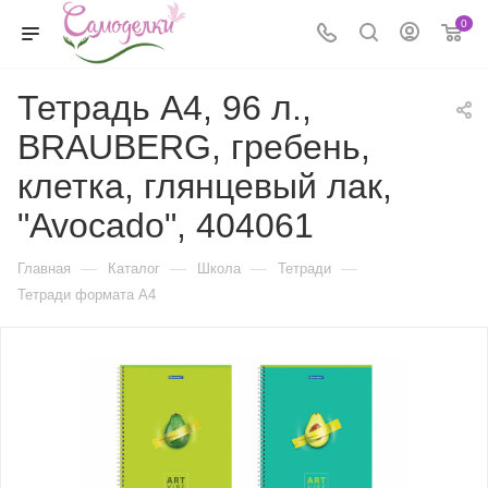
0
Тетрадь А4, 96 л.,
BRAUBERG, гребень,
клетка, глянцевый лак,
"Avocado", 404061
—
—
—
—
Главная
Каталог
Школа
Тетради
Тетради формата А4