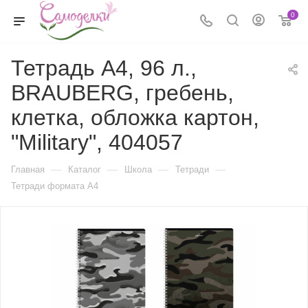
0
Тетрадь А4, 96 л.,
BRAUBERG, гребень,
клетка, обложка картон,
"Military", 404057
—
—
—
—
Главная
Каталог
Школа
Тетради
Тетради формата А4