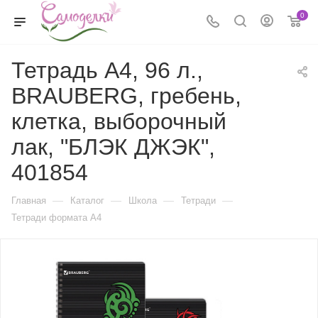
0
Тетрадь А4, 96 л.,
BRAUBERG, гребень,
клетка, выборочный
лак, "БЛЭК ДЖЭК",
401854
—
—
—
—
Главная
Каталог
Школа
Тетради
Тетради формата А4