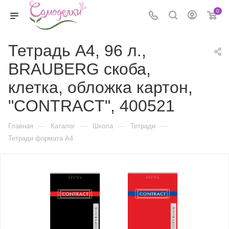
0
Тетрадь А4, 96 л.,
BRAUBERG скоба,
клетка, обложка картон,
"CONTRACT", 400521
—
—
—
—
Главная
Каталог
Школа
Тетради
Тетради формата А4