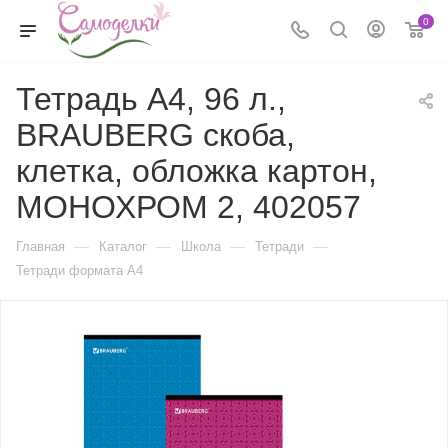
0
Тетрадь А4, 96 л.,
BRAUBERG скоба,
клетка, обложка картон,
МОНОХРОМ 2, 402057
—
—
—
—
Главная
Каталог
Школа
Тетради
Тетради формата А4