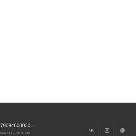
+79094603030
АКАЗАТЬ ЗВОНОК