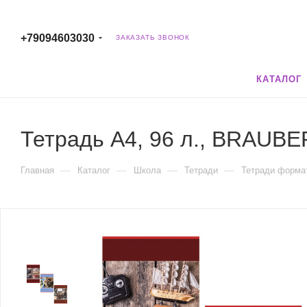
+79094603030
ЗАКАЗАТЬ ЗВОНОК
КАТАЛОГ
Тетрадь А4, 96 л., BRAUBER
—
—
—
—
Главная
Каталог
Школа
Тетради
Тетради форма