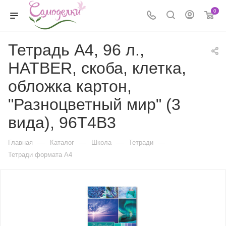
0
Тетрадь А4, 96 л.,
HATBER, скоба, клетка,
обложка картон,
"Разноцветный мир" (3
вида), 96Т4В3
—
—
—
—
Главная
Каталог
Школа
Тетради
Тетради формата А4