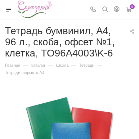
0
Тетрадь бумвинил, А4,
96 л., скоба, офсет №1,
клетка, ТО96А4003\K-6
—
—
—
—
Главная
Каталог
Школа
Тетради
Тетради формата А4