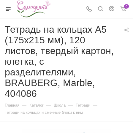
0
Тетрадь на кольцах А5
(175х215 мм), 120
листов, твердый картон,
клетка, с
разделителями,
BRAUBERG, Marble,
404086
—
—
—
—
Главная
Каталог
Школа
Тетради
Тетради на кольцах и сменные блоки к ним