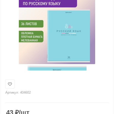
Артикул:
404602
43
₽
/шт