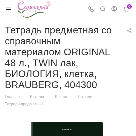
0
Тетрадь предметная со
справочным
материалом ORIGINAL
48 л., TWIN лак,
БИОЛОГИЯ, клетка,
BRAUBERG, 404300
—
—
—
—
Главная
Каталог
Школа
Тетради
Тетради предметные