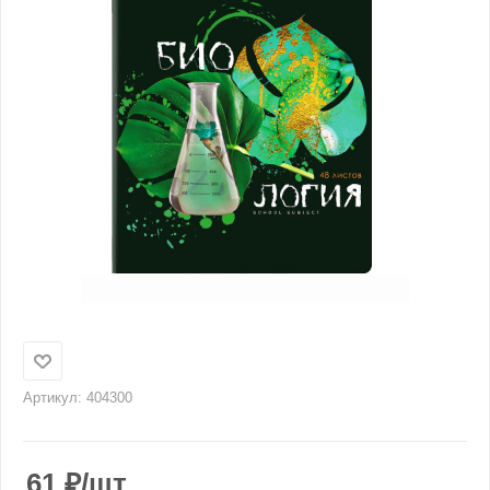
Артикул:
404300
61
₽
/шт