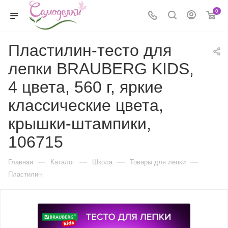
0
Пластилин-тесто для
лепки BRAUBERG KIDS,
4 цвета, 560 г, яркие
классические цвета,
крышки-штампики,
106715
—
—
—
—
Главная
Каталог
Школа
Товары для лепки
Пластилин