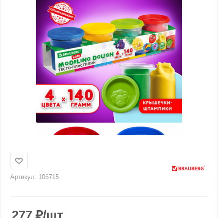
Артикул:
106715
277
₽
/шт