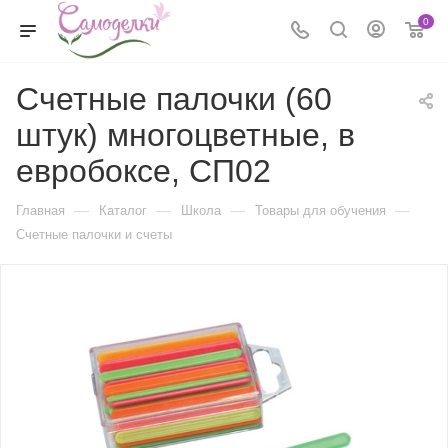
0
Счетные палочки (60
штук) многоцветные, в
евробоксе, СП02
—
—
—
—
Главная
Каталог
Школа
Товары для обучения
Счетные палочки и счеты