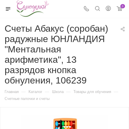
0
Счеты Абакус (соробан)
радужные ЮНЛАНДИЯ
"Ментальная
арифметика", 13
разрядов кнопка
обнуления, 106239
—
—
—
—
Главная
Каталог
Школа
Товары для обучения
Счетные палочки и счеты