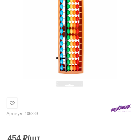
Артикул:
106239
454
₽
/шт