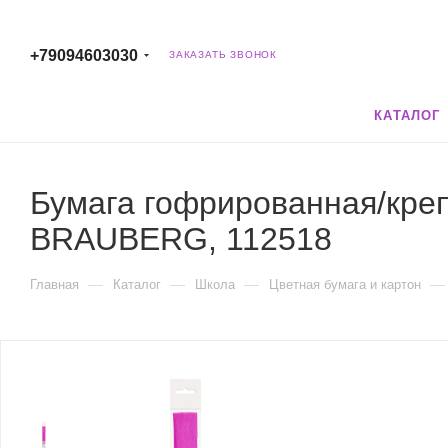
+79094603030
ЗАКАЗАТЬ ЗВОНОК
КАТАЛОГ
Бумага гофрированная/крепо
BRAUBERG, 112518
—
—
—
—
Главная
Каталог
Школа
Цветная бумага и картон