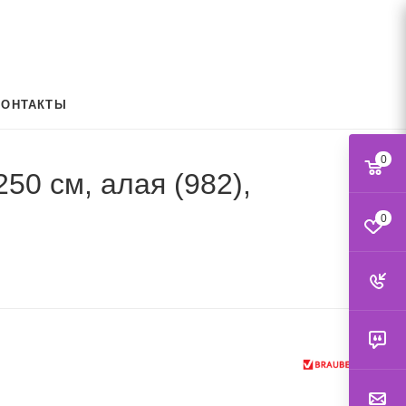
КОНТАКТЫ
0
50 см, алая (982),
0