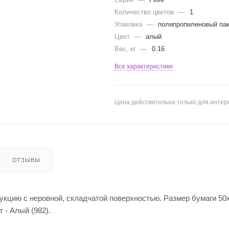
Количество цветов
—
1
Упаковка
—
полипропиленовый па
Цвет
—
алый
Вес, кг
—
0.16
Все характеристики
Цена действительна только для интерн
ОТЗЫВЫ
кцию с неровной, складчатой поверхностью. Размер бумаги 50х
 - Алый (982).