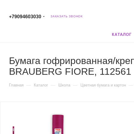
+79094603030
ЗАКАЗАТЬ ЗВОНОК
КАТАЛОГ
Бумага гофрированная/креп
BRAUBERG FIORE, 112561
—
—
—
—
Главная
Каталог
Школа
Цветная бумага и картон