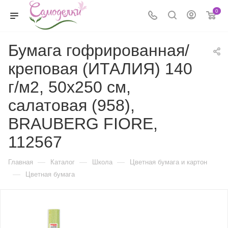
0
Бумага гофрированная/
креповая (ИТАЛИЯ) 140
г/м2, 50х250 см,
салатовая (958),
BRAUBERG FIORE,
112567
—
—
—
Главная
Каталог
Школа
Цветная бумага и картон
—
Цветная бумага