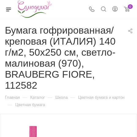
0
Бумага гофрированная/
креповая (ИТАЛИЯ) 140
г/м2, 50х250 см, светло-
малиновая (970),
BRAUBERG FIORE,
112582
—
—
—
Главная
Каталог
Школа
Цветная бумага и картон
—
Цветная бумага