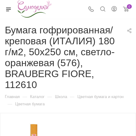
0
Бумага гофрированная/
креповая (ИТАЛИЯ) 180
г/м2, 50х250 см, светло-
оранжевая (576),
BRAUBERG FIORE,
112610
—
—
—
Главная
Каталог
Школа
Цветная бумага и картон
—
Цветная бумага