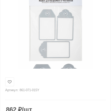
Артикул:
861-071-015Y
862
₽
/шт