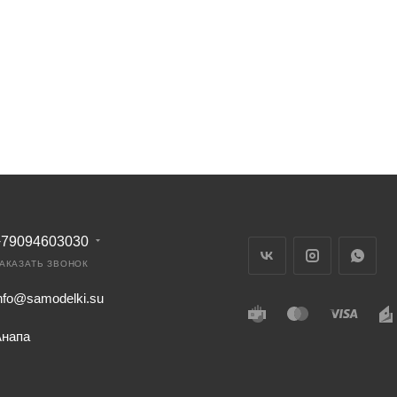
+79094603030
АКАЗАТЬ ЗВОНОК
nfo@samodelki.su
Анапа