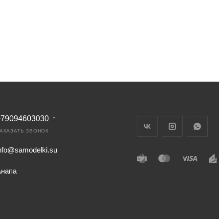
+79094603030
АКАЗАТЬ ЗВОНОК
nfo@samodelki.su
Анапа