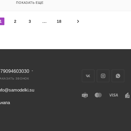
ПОКАЗАТЬ ЕЩЕ
1
2
3
18
+79094603030
АКАЗАТЬ ЗВОНОК
nfo@samodelki.su
Анапа