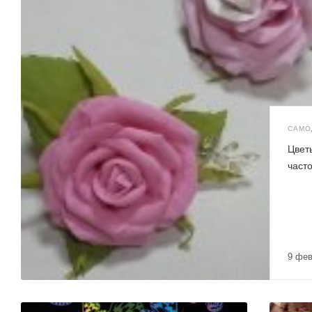
САМО
Цвет
част
9 фе