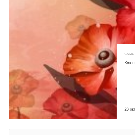
САМО
Как 
23 о