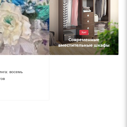
инга: восемь
тов