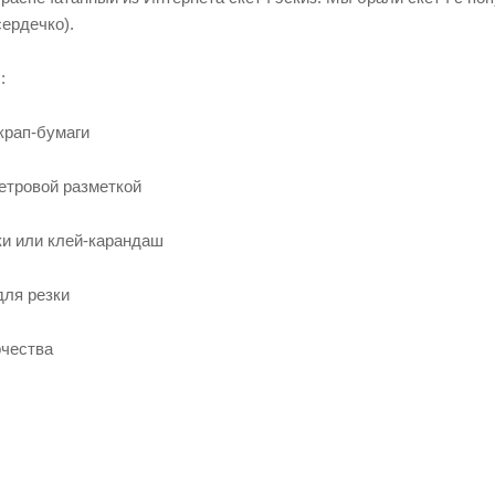
ердечко).
:
рап-бумаги
ровой разметкой
 или клей-карандаш
ля резки
чества
ш