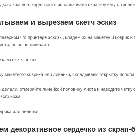
дкого красного кардстока я использовала скрап-бумагу с тиснен
атываем и вырезаем скетч эскиз
азерном ч/б принтере эскизы, кладем их на макетный коврик и
исто, но не переживайте!
у макетного коврика или линейки, складываем открытку попола
е делали, отмеряйте линейкой половину листа и наводите четку
вого ножа.
ем декоративное сердечко из скрап-