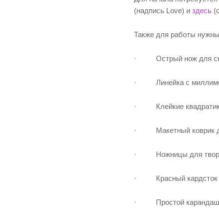
(надпись Love) и
здесь
(с
Также для работы нужны
· Острый нож для ск
· Линейка с миллимет
· Клейкие квадратики
· Макетный коврик д
· Ножницы для твор
· Красный кардсток
· Простой каранда