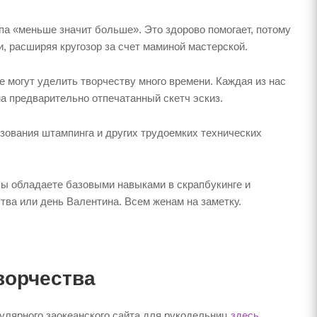
па «меньше значит больше». Это здорово помогает, потому
и, расширяя кругозор за счет маминой мастерской.
 могут уделить творчеству много времени. Каждая из нас
на предварительно отпечатанный скетч эскиз.
зования штампинга и других трудоемких технических
Вы обладаете базовыми навыками в скрапбукинге и
ва или день Валентина. Всем женам на заметку.
ворчества
пулярного заокеанского сайта для рукодельниц
здесь