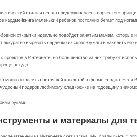
истический стиль и всегда придерживалась творческого принци
ов кардмейкинга маленький ребенок постоянно бегает под ногам
бовной открытки идеально подойдет занятым мамам, которые не
т аккуратно вырезать сердечко из скрап-бумаги и наклеить его 
х проектов в Интернете, но большинство из них требуют исполь
проще некуда.
ко можно украсить настоящей конфетой в форме сердца. Если 
т чудесный подарок любимому сладкоежке на годовщину знакомст
нструменты и материалы для т
распечатанный из Интернета скетч эскиз. Мы брали скетч с по