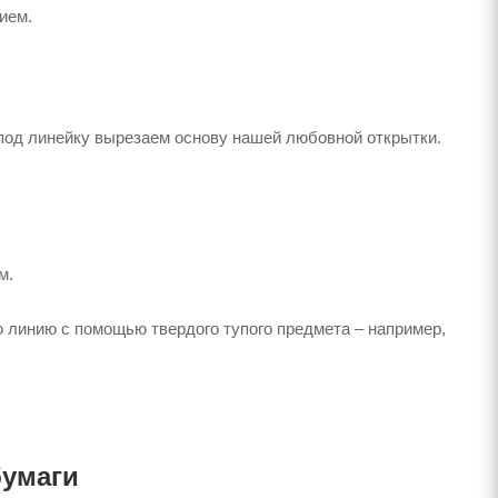
ием.
 под линейку вырезаем основу нашей любовной открытки.
м.
ю линию с помощью твердого тупого предмета – например,
бумаги