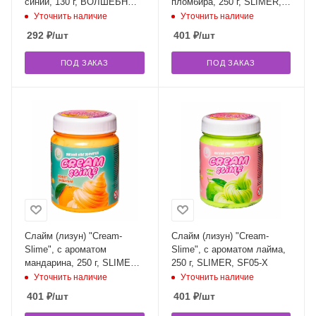
синий, 130 г, ВОЛШЕБНЫЙ
пломбира, 250 г, SLIMER,
МИР, S130-20
SF02-I
Уточнить наличие
Уточнить наличие
292
₽
/шт
401
₽
/шт
ПОД ЗАКАЗ
ПОД ЗАКАЗ
Слайм (лизун) "Cream-
Слайм (лизун) "Cream-
Slime", с ароматом
Slime", с ароматом лайма,
мандарина, 250 г, SLIMER,
250 г, SLIMER, SF05-X
SF02-K
Уточнить наличие
Уточнить наличие
401
₽
/шт
401
₽
/шт