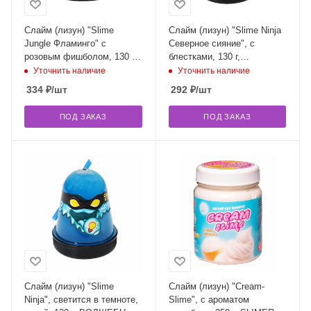
Слайм (лизун) "Slime
Слайм (лизун) "Slime Ninja
Jungle Фламинго" с
Северное сияние", с
розовым фишболом, 130 г,
блестками, 130 г,
ВОЛШЕБНЫЙ МИР, S300-
ВОЛШЕБНЫЙ МИР, S130-3
Уточнить наличие
Уточнить наличие
29
334
₽
/шт
292
₽
/шт
ПОД ЗАКАЗ
ПОД ЗАКАЗ
Слайм (лизун) "Slime
Слайм (лизун) "Cream-
Ninja", светится в темноте,
Slime", с ароматом