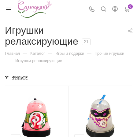
0
Игрушки
релаксирующие
21
—
—
—
Главная
Каталог
Игры и подарки
Прочие игрушки
—
Игрушки релаксирующие
ФИЛЬТР