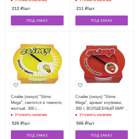
Уточнить наличие
Уточнить наличие
212
₽
/шт
211
₽
/шт
ПОД ЗАКАЗ
ПОД ЗАКАЗ
Слайм (лизун) "Slime
Слайм (лизун) "Slime
Mega", светится в темноте,
Mega", аромат клубники,
желтый, 300 г,
300 г, ВОЛШЕБНЫЙ МИР,
ВОЛШЕБНЫЙ МИР, S300-
S300-17
Уточнить наличие
Уточнить наличие
19
526
₽
/шт
506
₽
/шт
ПОД ЗАКАЗ
ПОД ЗАКАЗ