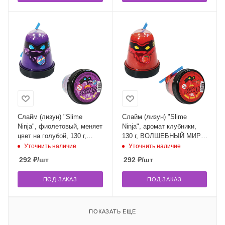
Слайм (лизун) "Slime
Слайм (лизун) "Slime
Ninja", фиолетовый, меняет
Ninja", аромат клубники,
цвет на голубой, 130 г,
130 г, ВОЛШЕБНЫЙ МИР,
ВОЛШЕБНЫЙ МИР, S130-7
S130-17
Уточнить наличие
Уточнить наличие
292
₽
/шт
292
₽
/шт
ПОД ЗАКАЗ
ПОД ЗАКАЗ
ПОКАЗАТЬ ЕЩЕ