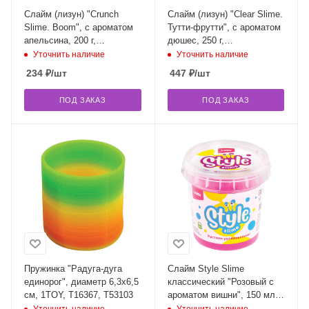
Слайм (лизун) "Crunch
Слайм (лизун) "Clear Slime.
Slime. Boom", с ароматом
Тутти-фрутти", с ароматом
апельсина, 200 г,
дюшес, 250 г,
ВОЛШЕБНЫЙ МИР, S130-
ВОЛШЕБНЫЙ МИР, S130-
Уточнить наличие
Уточнить наличие
26
32
234
₽
/шт
447
₽
/шт
ПОД ЗАКАЗ
ПОД ЗАКАЗ
Пружинка "Радуга-дуга
Слайм Style Slime
единорог", диаметр 6,3х6,5
классический "Розовый с
см, 1TOY, Т16367, Т53103
ароматом вишни", 150 мл,
LORI, Сл-001