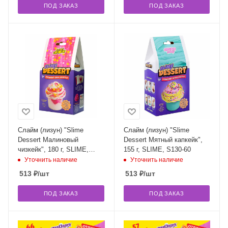
ПОД ЗАКАЗ
ПОД ЗАКАЗ
Слайм (лизун) "Slime
Слайм (лизун) "Slime
Dessert Малиновый
Dessert Мятный капкейк",
чизкейк", 180 г, SLIME,
155 г, SLIME, S130-60
S130-63
Уточнить наличие
Уточнить наличие
513
₽
/шт
513
₽
/шт
ПОД ЗАКАЗ
ПОД ЗАКАЗ