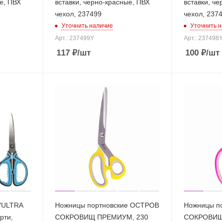
е, ПВХ
вставки, черно-красные, ПВХ
вставки, ч
чехол, 237499
чехол, 237
Уточнить наличие
Уточнить 
Арт.: 237499Y
Арт.: 237498
117
₽
/шт
100
₽
/шт
"ULTRA
Ножницы портновские ОСТРОВ
Ножницы п
рти,
СОКРОВИЩ ПРЕМИУМ, 230
СОКРОВИЩ