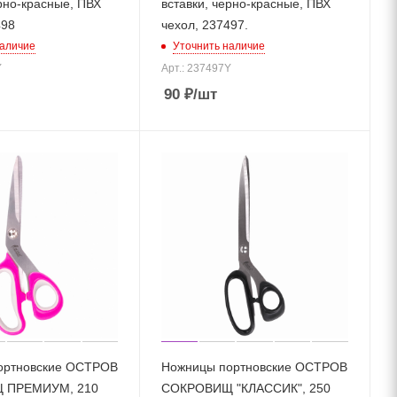
ерно-красные, ПВХ
вставки, черно-красные, ПВХ
498
чехол, 237497.
наличие
Уточнить наличие
Y
Арт.: 237497Y
90
₽
/шт
ортновские ОСТРОВ
Ножницы портновские ОСТРОВ
 ПРЕМИУМ, 210
СОКРОВИЩ "КЛАССИК", 250