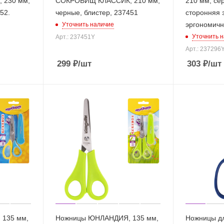
 230 мм,
СОКРОВИЩ КЛАССИК, 210 мм,
210 мм, сер
52.
черные, блистер, 237451
сторонняя з
эргономичн
Уточнить наличие
Уточнить 
Арт.: 237451Y
Арт.: 237296
299
₽
/шт
303
₽
/шт
135 мм,
Ножницы ЮНЛАНДИЯ, 135 мм,
Ножницы дл