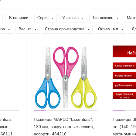
В наличии
Серия
Упаковка
Тип ножниц
Мате
ара
Вес, кг
Страна производства
Объем, мл
Д
ntials
Ножницы MAPED "Essentials",
Ножницы B
овые,
130 мм, закругленные лезвия,
шт. (140, 1
468111
ассорти, 464210
эргономичн