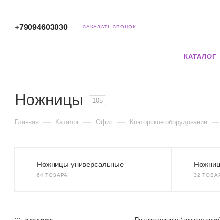
+79094603030
ЗАКАЗАТЬ ЗВОНОК
КАТАЛОГ
Ножницы
105
—
—
—
—
Главная
Каталог
Офис
Конторское оборудование
Ножницы универсальные
Ножниц
64 ТОВАРА
32 ТОВА
По умолчанию (возрастание