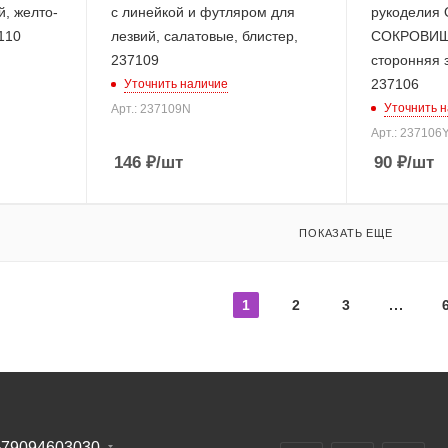
й, желто-
с линейкой и футляром для
рукоделия
110
лезвий, салатовые, блистер,
СОКРОВИЩ 
237109
сторонняя з
237106
Уточнить наличие
Уточнить 
Арт.: 237109N
Арт.: 237106
146
₽
/шт
90
₽
/шт
ПОКАЗАТЬ ЕЩЕ
1
2
3
+79094603030