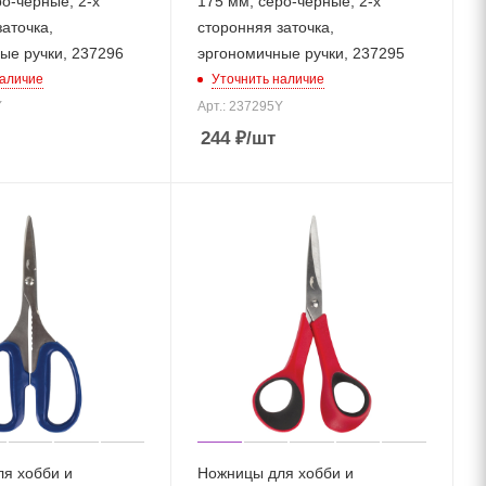
о-черные, 2-х
175 мм, серо-черные, 2-х
аточка,
сторонняя заточка,
ые ручки, 237296
эргономичные ручки, 237295
наличие
Уточнить наличие
Y
Арт.: 237295Y
244
₽
/шт
я хобби и
Ножницы для хобби и