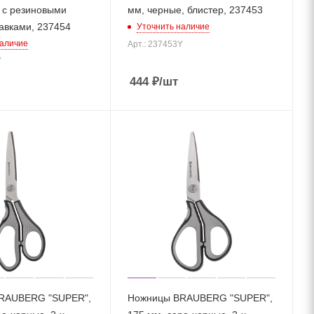
 с резиновыми
мм, черные, блистер, 237453
авками, 237454
Уточнить наличие
наличие
Арт.: 237453Y
Y
444
₽
/шт
RAUBERG "SUPER",
Ножницы BRAUBERG "SUPER",