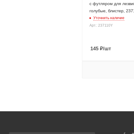
с футляром для лезви
голубые, блистер, 237
Уточнить наличие
Арт.: 237110Y
145
₽
/шт