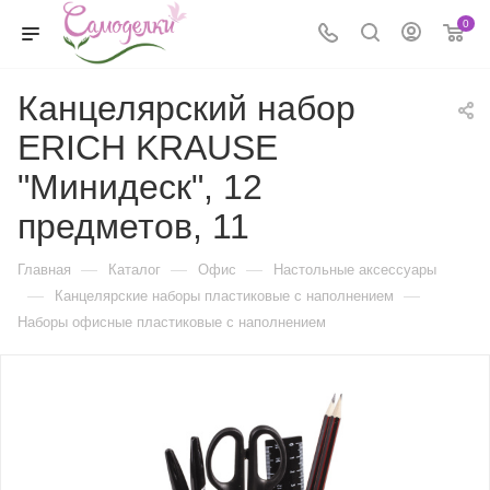
0
Канцелярский набор
ERICH KRAUSE
"Минидеск", 12
предметов, 11
—
—
—
Главная
Каталог
Офис
Настольные аксессуары
—
—
Канцелярские наборы пластиковые с наполнением
Наборы офисные пластиковые с наполнением