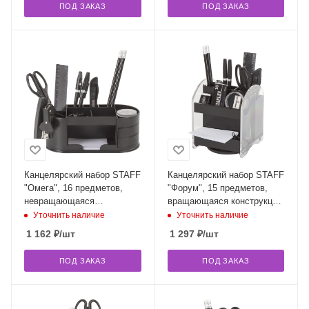
ПОД ЗАКАЗ
ПОД ЗАКАЗ
Канцелярский набор STAFF
Канцелярский набор STAFF
"Омега", 16 предметов,
"Форум", 15 предметов,
невращающаяся
вращающаяся конструкция,
конструкция, 231080
231077
Уточнить наличие
Уточнить наличие
1 162
₽
/шт
1 297
₽
/шт
ПОД ЗАКАЗ
ПОД ЗАКАЗ