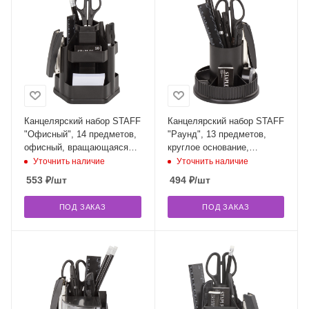
Канцелярский набор STAFF
Канцелярский набор STAFF
"Офисный", 14 предметов,
"Раунд", 13 предметов,
офисный, вращающаяся
круглое основание,
конструкция, 230746
вращающаяся конструкция,
Уточнить наличие
Уточнить наличие
230745
553
₽
/шт
494
₽
/шт
ПОД ЗАКАЗ
ПОД ЗАКАЗ