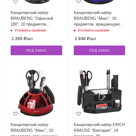
Канцелярский набор
Канцелярский набор
BRAUBERG "Офисный
BRAUBERG "Микс", 10
100", 10 предметов,
предметов, вращающаяся
вращающаяся конструкция,
конструкция, черно-синий,
Уточнить наличие
Уточнить наличие
черный, блистер, 236949
блистер, 231930
1 205
₽
/шт
1 838
₽
/шт
ПОД ЗАКАЗ
ПОД ЗАКАЗ
Канцелярский набор
Канцелярский набор ERICH
BRAUBERG "Микс", 10
KRAUSE "Виктория", 14