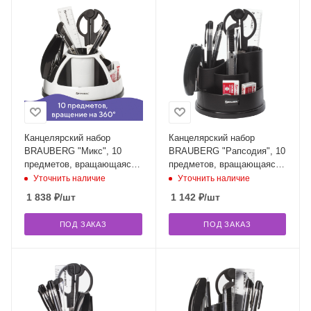
Канцелярский набор
Канцелярский набор
BRAUBERG "Микс", 10
BRAUBERG "Рапсодия", 10
предметов, вращающаяся
предметов, вращающаяся
конструкция, черно-белый,
конструкция, черный,
Уточнить наличие
Уточнить наличие
блистер, 236954
236953
1 838
₽
/шт
1 142
₽
/шт
ПОД ЗАКАЗ
ПОД ЗАКАЗ