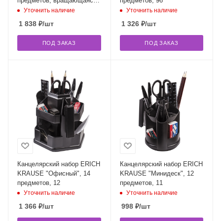
предметов, вращающаяся
предметов, 96
конструкция, черно-
Уточнить наличие
Уточнить наличие
красный, блистер, 231929
1 838
₽
/шт
1 326
₽
/шт
ПОД ЗАКАЗ
ПОД ЗАКАЗ
Канцелярский набор ERICH
Канцелярский набор ERICH
KRAUSE "Офисный", 14
KRAUSE "Минидеск", 12
предметов, 12
предметов, 11
Уточнить наличие
Уточнить наличие
1 366
₽
/шт
998
₽
/шт