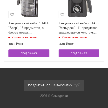
Канцелярский набор STAFF
Канцелярский набор STAFF
"Веер", 13 предметов, в
"Минидеск", 11 предметов,
форме веера,
вращающаяся конструкция,
невращающаяся
230742
Уточнить наличие
Уточнить наличие
конструкция, 230744
551
₽
/шт
430
₽
/шт
ПОД ЗАКАЗ
ПОД ЗАКАЗ
ПОДПИСАТЬСЯ НА РАССЫЛКУ
2026 © Самоделки