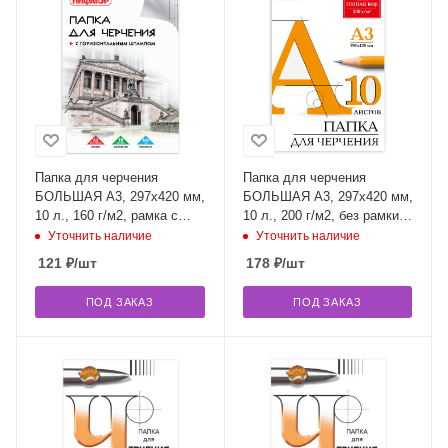
Папка для черчения
Папка для черчения
БОЛЬШАЯ А3, 297х420 мм,
БОЛЬШАЯ А3, 297х420 мм,
10 л., 160 г/м2, рамка с
10 л., 200 г/м2, без рамки,
горизонтальным штампом,
ватман ГОЗНАК КБФ,
Уточнить наличие
Уточнить наличие
ПИФАГОР, 129228
BRAUBERG, 129226
121
₽
/шт
178
₽
/шт
ПОД ЗАКАЗ
ПОД ЗАКАЗ