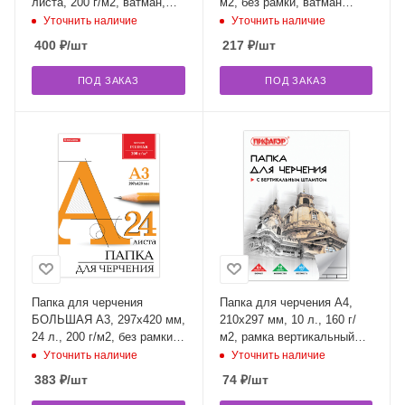
листа, 200 г/м2, ватман,
м2, без рамки, ватман
ГОЗНАК, BRAUBERG,
ГОЗНАК КБФ, BRAUBERG,
Уточнить наличие
Уточнить наличие
880269
129255
400
₽
/шт
217
₽
/шт
ПОД ЗАКАЗ
ПОД ЗАКАЗ
Папка для черчения
Папка для черчения А4,
БОЛЬШАЯ А3, 297х420 мм,
210х297 мм, 10 л., 160 г/
24 л., 200 г/м2, без рамки,
м2, рамка вертикальный
ватман ГОЗНАК КБФ,
штамп, ПИФАГОР, 129231
Уточнить наличие
Уточнить наличие
BRAUBERG, 129254
383
₽
/шт
74
₽
/шт