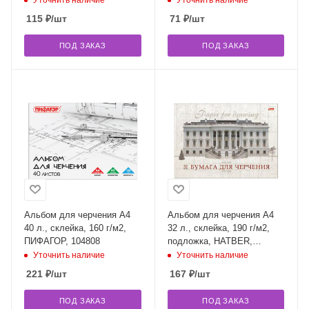
Уточнить наличие
Уточнить наличие
115
₽
/шт
71
₽
/шт
ПОД ЗАКАЗ
ПОД ЗАКАЗ
Альбом для черчения А4
Альбом для черчения А4
40 л., склейка, 160 г/м2,
32 л., склейка, 190 г/м2,
ПИФАГОР, 104808
подложка, HATBER,
"Классика", 32Ач4Ак_09480
Уточнить наличие
Уточнить наличие
(А089606)
221
₽
/шт
167
₽
/шт
ПОД ЗАКАЗ
ПОД ЗАКАЗ