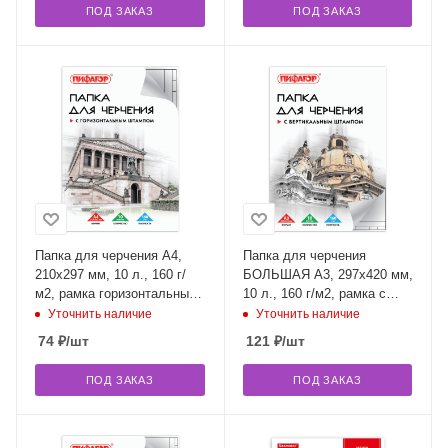
ПОД ЗАКАЗ
ПОД ЗАКАЗ
Папка для черчения А4,
Папка для черчения
210х297 мм, 10 л., 160 г/
БОЛЬШАЯ А3, 297х420 мм,
м2, рамка горизонтальный
10 л., 160 г/м2, рамка с
штамп, ПИФАГОР, 129230
вертикальным штампом,
Уточнить наличие
Уточнить наличие
ПИФАГОР, 129229
74
₽
/шт
121
₽
/шт
ПОД ЗАКАЗ
ПОД ЗАКАЗ