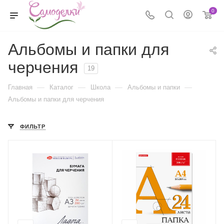
0
Альбомы и папки для
черчения
19
—
—
—
—
Главная
Каталог
Школа
Альбомы и папки
Альбомы и папки для черчения
ФИЛЬТР