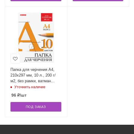
Папка для черчения А4,
210х297 мм, 10 л., 200 г/
м2, без рамки, ватман
ГОЗНАК КБФ, BRAUBERG,
Уточнить наличие
129227
96
₽
/шт
ПОД ЗАКАЗ