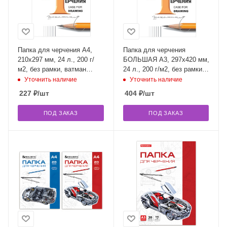
Папка для черчения А4,
Папка для черчения
210х297 мм, 24 л., 200 г/
БОЛЬШАЯ А3, 297х420 мм,
м2, без рамки, ватман
24 л., 200 г/м2, без рамки,
ГОЗНАК СПБФ, 3с62
ватман СПБФ ГОЗНАК,
Уточнить наличие
Уточнить наличие
3с63
227
₽
/шт
404
₽
/шт
ПОД ЗАКАЗ
ПОД ЗАКАЗ