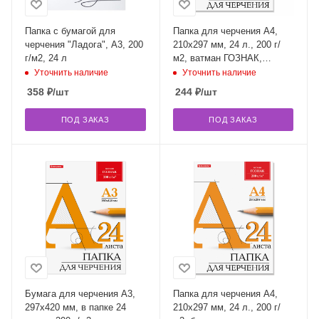
Папка с бумагой для
Папка для черчения А4,
черчения "Ладога", А3, 200
210х297 мм, 24 л., 200 г/
г/м2, 24 л
м2, ватман ГОЗНАК,
BRAUBERG, 880609
Уточнить наличие
Уточнить наличие
358
₽
/шт
244
₽
/шт
ПОД ЗАКАЗ
ПОД ЗАКАЗ
Бумага для черчения А3,
Папка для черчения А4,
297х420 мм, в папке 24
210х297 мм, 24 л., 200 г/