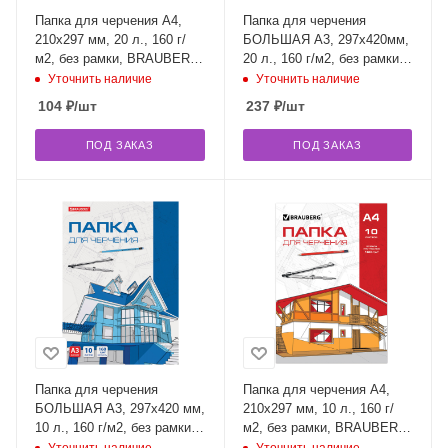
Папка для черчения А4,
Папка для черчения
210х297 мм, 20 л., 160 г/
БОЛЬШАЯ А3, 297х420мм,
м2, без рамки, BRAUBERG
20 л., 160 г/м2, без рамки,
(2 вида), 125235
BRAUBERG, 125234
Уточнить наличие
Уточнить наличие
104
₽
/шт
237
₽
/шт
ПОД ЗАКАЗ
ПОД ЗАКАЗ
Папка для черчения
Папка для черчения А4,
БОЛЬШАЯ А3, 297х420 мм,
210х297 мм, 10 л., 160 г/
10 л., 160 г/м2, без рамки,
м2, без рамки, BRAUBERG,
BRAUBERG, 125233
121510